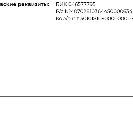
вские реквизиты:
БИК 046577795
Р/с №40702810364450000634
Кор/счет 30101810900000000
Информация
Статьи
Тарифы