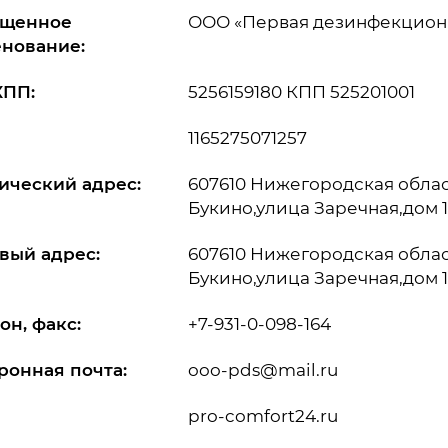
ащенное
ООО «Первая дезинфекцион
нование:
КПП:
5256159180 КПП 525201001
1165275071257
ческий адрес:
607610 Нижегородская облас
Букино,улица Заречная,дом 1
вый адрес:
607610 Нижегородская облас
Букино,улица Заречная,дом 1
он, факс:
+7-931-0-098-164
ронная почта:
ooo-pds@mail.ru
pro-comfort24.ru