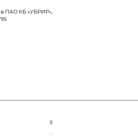
 в ПАО КБ «УБРИР»,
795
+7-931-0-098-164
info@pro-comfort24.ru