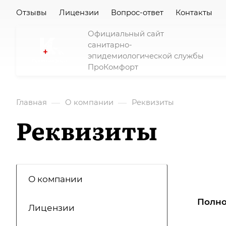
Отзывы
Лицензии
Вопрос-ответ
Контакты
Официальный сайт
санитарно-
эпидемиологической службы
ПроКомфорт
—
—
Главная
О компании
Реквизиты
Реквизиты
О компании
Полно
Лицензии