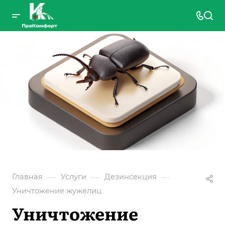
—
—
—
Главная
Услуги
Дезинсекция
Уничтожение жужелиц
Уничтожение