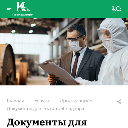
—
—
—
Главная
Услуги
Организациям
Документы для Роспотребнадзора
Документы для