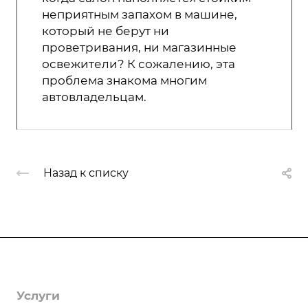
неприятным запахом в машине,
который не берут ни
проветривания, ни магазинные
освежители? К сожалению, эта
проблема знакома многим
автовладельцам.
Назад к списку
Компания
О компании
Услуги