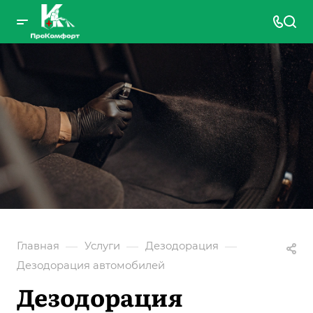
—
—
—
Главная
Услуги
Дезодорация
Дезодорация автомобилей
Дезодорация