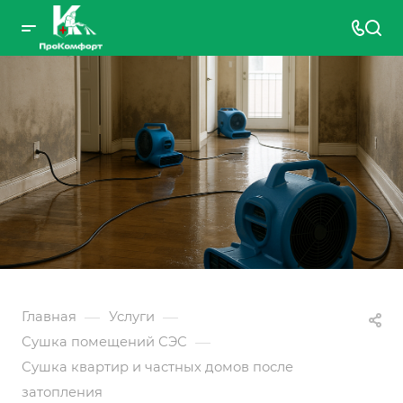
—
—
Главная
Услуги
—
Сушка помещений СЭС
Сушка квартир и частных домов после
затопления