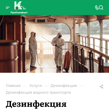
—
—
—
Главная
Услуги
Дезинфекция
Дезинфекция водного транспорта
Дезинфекция