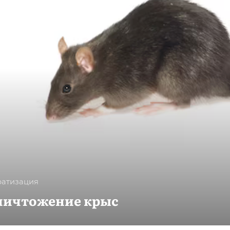
ратизация
ничтожение крыс