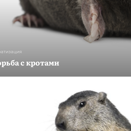
ратизация
орьба с кротами