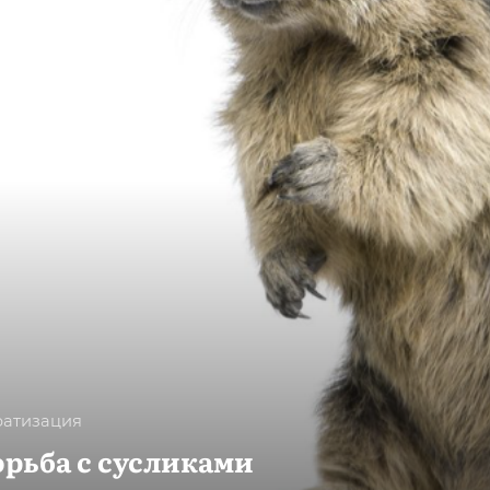
ратизация
орьба с сусликами