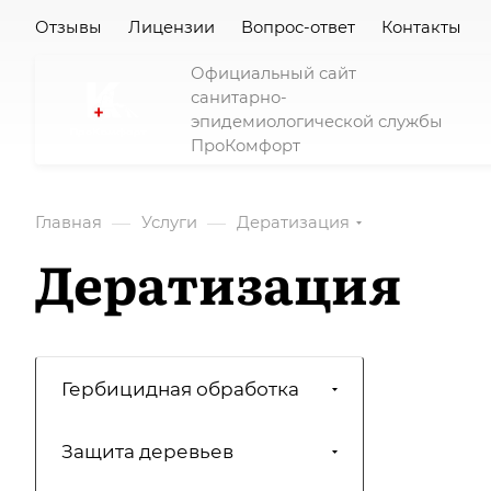
Отзывы
Лицензии
Вопрос-ответ
Контакты
Официальный сайт
санитарно-
эпидемиологической службы
ПроКомфорт
—
—
Главная
Услуги
Дератизация
Дератизация
Гербицидная обработка
Защита деревьев