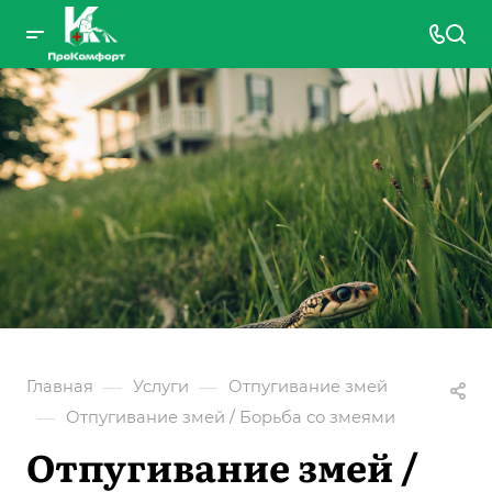
—
—
Главная
Услуги
Отпугивание змей
—
Отпугивание змей / Борьба со змеями
Отпугивание змей /