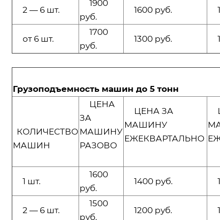
1900
2 — 6 шт.
1600 руб.
13
руб.
1700
от 6 шт.
1300 руб.
10
руб.
Грузоподъемность машин до 5 тонн
ЦЕНА
ЦЕНА ЗА
Ц
ЗА
МАШИНУ
М
КОЛИЧЕСТВО
МАШИНУ
ЕЖЕКВАРТАЛЬНО
Е
МАШИН
РАЗОВО
1600
1 шт.
1400 руб.
11
руб.
1500
2 — 6 шт.
1200 руб.
10
руб.