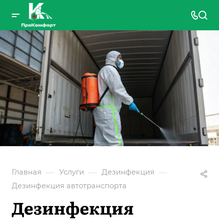
—
—
—
Главная
Услуги
Дезинфекция
Дезинфекция автотранспорта
Дезинфекция